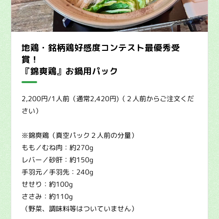
地鶏・銘柄鶏好感度コンテスト最優秀受
賞！
『錦爽鶏』お鍋用パック
2,200円/1人前（通常2,420円)（２人前からご注文くだ
さい）
※錦爽鶏（真空パック２人前の分量）
もも／むね肉：約270g
レバー／砂肝：約150g
手羽元／手羽先：240g
せせり：約100g
ささみ：約110g
（野菜、調味料等はついていません）