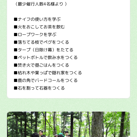
（最少催行人数4名様より ）
■ナイフの使い方を学ぶ
■火をおこしてお茶を飲む
■ロープワークを学ぶ
■落ちてる枝でペグをつくる
■タープ（日除け幕）をたてる
■ペットボトルで飲み水をつくる
■焚き火で昼ごはんをつくる
■枯れ木や葉っぱで隠れ家をつくる
■鹿の角でバードコールをつくる
■石を割って石器をつくる