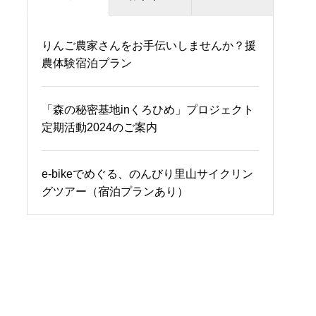
りんご農家さんをお手伝いしませんか？援
杉野沢温泉苗名（なえな）の湯
農体験宿泊プラン
野尻湖ナウマンゾウ博物館
「森の秘密基地inくろひめ」プロジェクト
定期活動2024のご案内
【絶品BBQ用 高級お肉お取り寄せ】パッ
ク販売スタート 黒毛和牛カルビ／鹿児島
e-bikeでめぐる、のんびり里山サイクリン
産黒豚トントロ／錦爽（きんそう）鶏ほか
グツアー（宿泊プランあり）